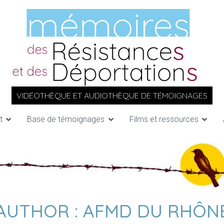
VIDÉOTHÈQUE ET AUDIOTHÈQUE DE TÉMOIGNAGES
t
Base de témoignages
Films et ressources
AUTHOR :
AFMD DU RHÔN