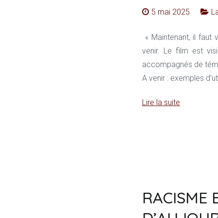
5 mai 2025
L
« Maintenant, il faut
venir. Le film est vi
accompagnés de témoi
A venir : exemples d’u
Lire la suite
RACISME E
D’AUJOUR