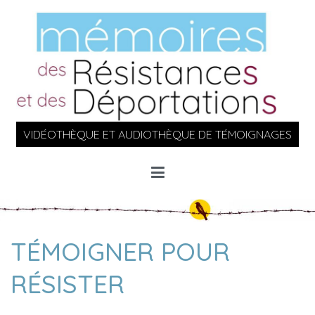
Aller
au
contenu
VIDÉOTHÈQUE ET AUDIOTHÈQUE DE TÉMOIGNAGES
TÉMOIGNER POUR
RÉSISTER