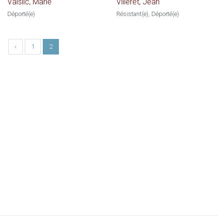
Vaislic, Marie
Villeret, Jean
Déporté(e)
Résistant(e), Déporté(e)
‹
1
2