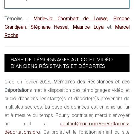
Témoins :
Marie-Jo Chombart de Lauwe
,
Simone
Grandjean
,
Stéphane Hessel
,
Maurice Luya
et
Marcel
Roche
.
BASE DE TÉMOIGNAGES AUDIO ET VIDÉO
D’ANCIENS RÉSISTANTS ET DÉPORTÉS
Créé en février 2023,
Mémoires des Résistances et des
Déportations
met à disposition des témoignages vidéo et
audio d’anciens résistant(e)s et déporté(e)s provenant de
multiples sources. La base de données est enrichie au fur
et à mesure du temps. Pour y contribuer, merci d’envoyer
un mail à
contact@memoires-resistances-
deportations.org
. Ce projet et le fonctionnement du site